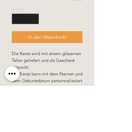
Anzahl
*
In den Warenkorb
Die Kerze wird mit einem gläsernen
Teller geliefert und als Geschenk
verpackt.
Die Kerze kann mit dem Namen und
dem Geburtsdatum personnaliesiert
werden.
Käerzefabrik Peters, Heiderscheid, Tel.
89