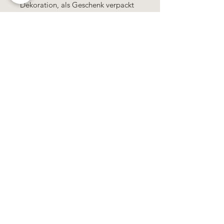
Dekoration, als Geschenk verpackt
geliefert.
100% Handarbeit, alle Motive &
Farben bestehen aus Wachs.
Käerzefabrik Peters, Heiderscheid, Tel.
89
91 97