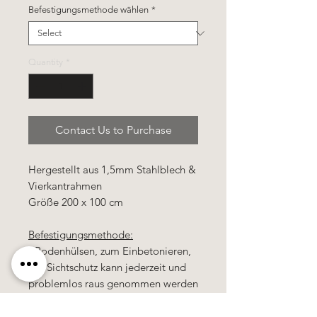
Befestigungsmethode wählen
*
Quantity
*
Contact Us to Purchase
Hergestellt aus 1,5mm Stahlblech &
Vierkantrahmen
Größe 200 x 100 cm
Befestigungsmethode:
- Bodenhülsen, zum Einbetonieren,
der Sichtschutz kann jederzeit und
problemlos raus genommen werden
- Anschraubplatte, diese Platte wird
am Boden fest verschraubt und der