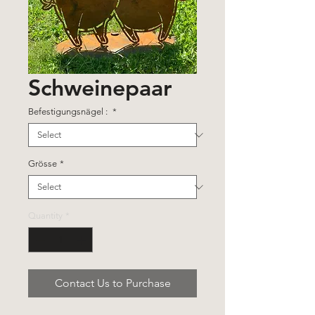
Schweinepaar
Befestigungsnägel :
*
Grösse
*
Quantity
*
Contact Us to Purchase