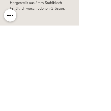
Hergestellt aus 2mm Stahlblech
Erhältlich verschiedenen Grössen.
Käerzefabrik Peters, Heiderscheid, Tel.
89
91 97