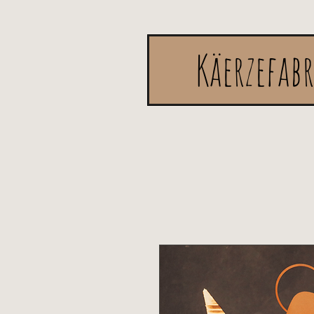
Käerzefab