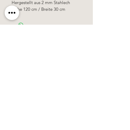
Hergestellt aus 2 mm Stahlech
Höhe 120 cm / Breite 30 cm
Käerzefabrik Peters, Heiderscheid, Tel.
89
91 97
©2020 by Kärzefabrik.