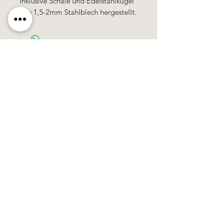
Inklusive Schale und Edelstahlkugel
Aus 1,5-2mm Stahlblech hergestellt.
Käerzefabrik Peters, Heiderscheid, Tel.
89
91 97
©2020 by Kärzefabrik.