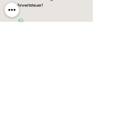
Mehrwertsteuer!
Käerzefabrik Peters, Heiderscheid, Tel.
89
91 97
©2020 by Kärzefabrik.