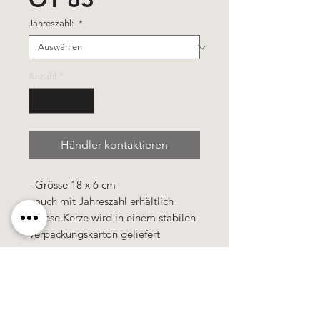
Jahreszahl:
*
Anzahl
*
Händler kontaktieren
- Grösse 18 x 6 cm
- auch mit Jahreszahl erhältlich
- diese Kerze wird in einem stabilen
Verpackungskarton geliefert
Alle Preise
sind
zuzüglich
Mehrwertsteuer!