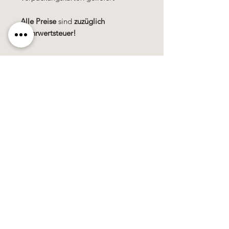
Alle Preise
sind
zuzüglich
Mehrwertsteuer!
Käerzefabrik Peters, Heiderscheid, Tel.
89
91 97