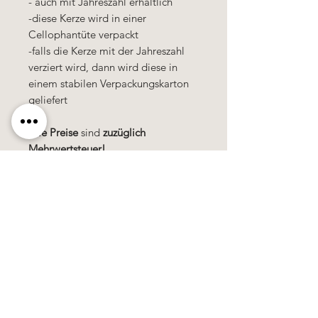
- auch mit Jahreszahl erhältlich
-diese Kerze wird in einer
Cellophantüte verpackt
-falls die Kerze mit der Jahreszahl
verziert wird, dann wird diese in
einem stabilen Verpackungskarton
geliefert
Alle Preise
sind
zuzüglich
Mehrwertsteuer!
Käerzefabrik Peters, Heiderscheid, Tel.
89
91 97