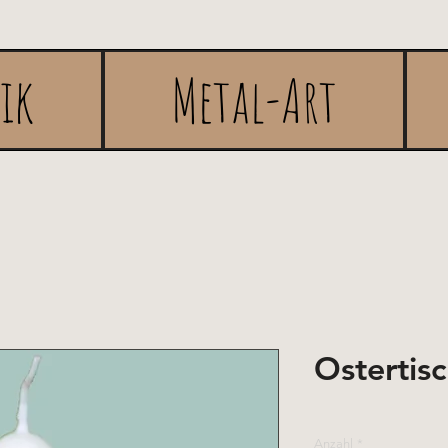
rik
Metal-Art
Ostertis
Anzahl
*