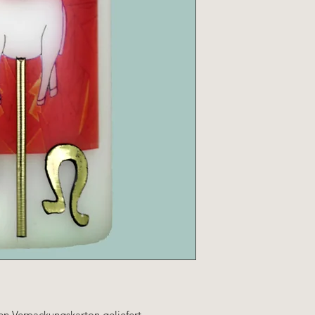
len Verpackungskarton geliefert