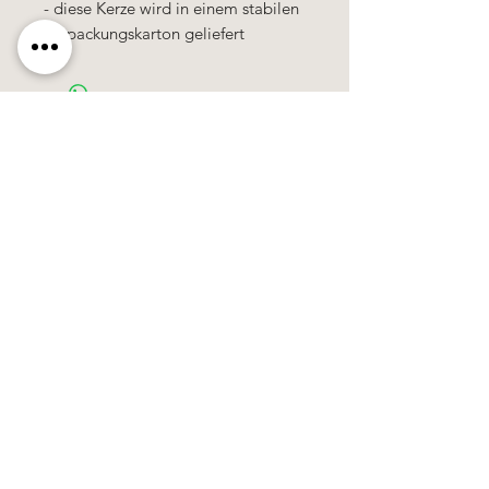
- diese Kerze wird in einem stabilen
Verpackungskarton geliefert
Käerzefabrik Peters, Heiderscheid, Tel.
89
91 97
©2020 by Kärzefabrik.