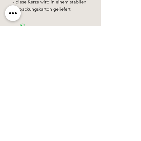
- diese Kerze wird in einem stabilen
Verpackungskarton geliefert
Käerzefabrik Peters, Heiderscheid, Tel.
89
91 97
©2020 by Kärzefabrik.