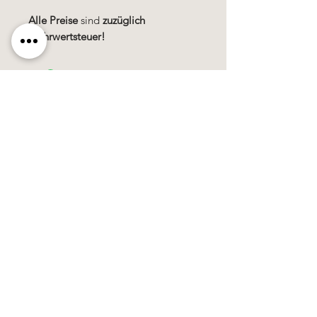
Alle Preise
sind
zuzüglich
Mehrwertsteuer!
Käerzefabrik Peters, Heiderscheid, Tel.
89
91 97