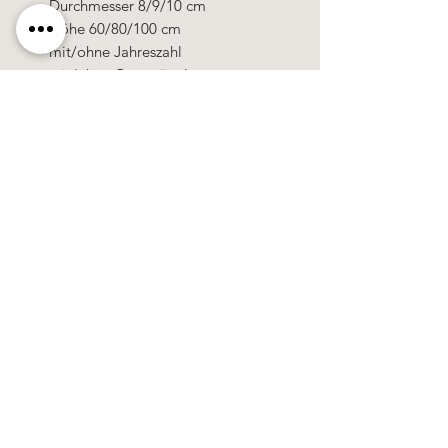
- Durchmesser 8/9/10 cm
- Höhe 60/80/100 cm
- mit/ohne Jahreszahl
- mit/ohne Osternägel
Alle Kerzen in gezogener Qualität &
10% Bienenwachs.
100% Handarbeit, alle Motive &
Farben bestehen aus Wachs.
Käerzefabrik Peters, Heiderscheid, Tel.
89
91 97