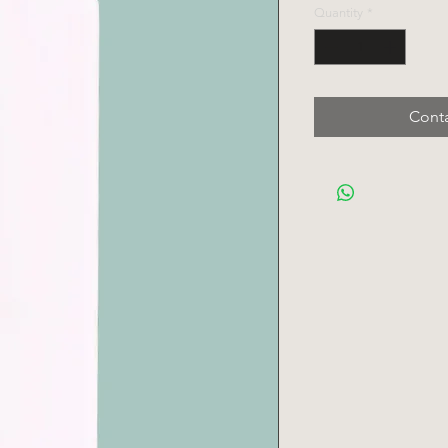
Quantity
*
Conta