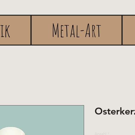
rik
Metal-Art
Osterker
Anzahl
*