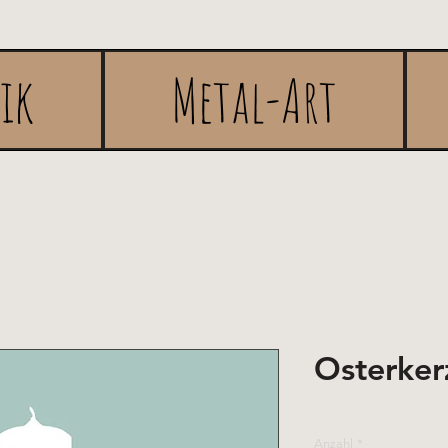
rik
Metal-Art
Osterker
Anzahl
*