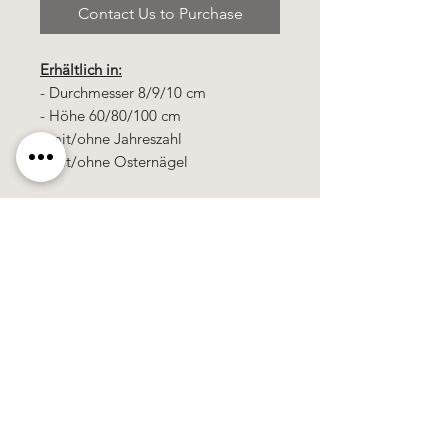
Contact Us to Purchase
Erhältlich in:
- Durchmesser 8/9/10 cm
- Höhe 60/80/100 cm
- mit/ohne Jahreszahl
- mit/ohne Osternägel
Alle Kerzen in gezogener Qualität &
10% Bienenwachs.
100% Handarbeit, alle Motive &
Farben bestehen aus Wachs.
Alle Preise
sind
zuzüglich
Mehrwertsteuer!