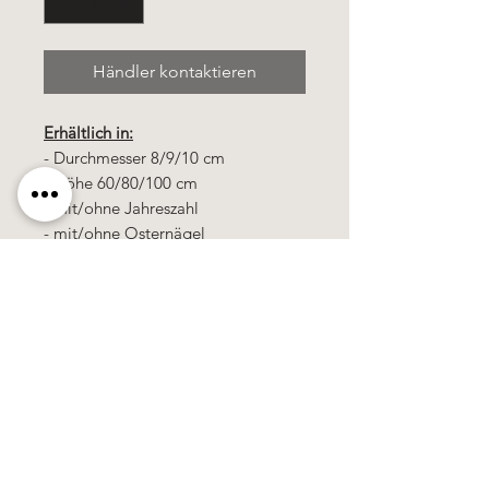
Händler kontaktieren
Erhältlich in:
- Durchmesser 8/9/10 cm
- Höhe 60/80/100 cm
- mit/ohne Jahreszahl
- mit/ohne Osternägel
Alle Kerzen in gezogener Qualität &
10% Bienenwachs.
100% Handarbeit, alle Motive &
Farben bestehen aus Wachs.
Die
Preise
sind
zuzüglich
Mehrwertsteuer!