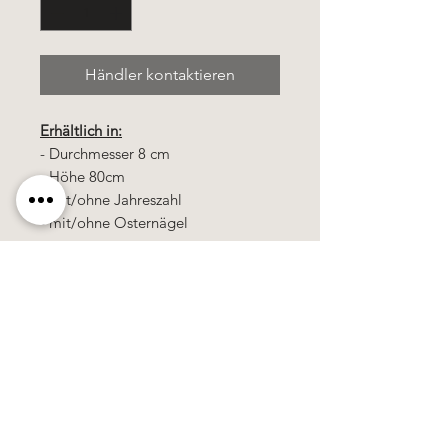
Händler kontaktieren
Erhältlich in:
- Durchmesser 8 cm
- Höhe 80cm
- mit/ohne Jahreszahl
- mit/ohne Osternägel
Alle Kerzen in gezogener Qualität &
10% Bienenwachs.
100% Handarbeit, alle Motive &
Farben bestehen aus Wachs.
Alle Preise
sind
zuzüglich
Mehrwertsteuer!