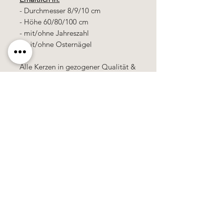
- Durchmesser 8/9/10 cm
- Höhe 60/80/100 cm
- mit/ohne Jahreszahl
- mit/ohne Osternägel
Alle Kerzen in gezogener Qualität &
10% Bienenwachs.
100% Handarbeit, alle Motive &
Farben bestehen aus Wachs.
Alle Preise
sind
zuzüglich
Mehrwertsteuer!
Käerzefabrik Peters, Heiderscheid, Tel.
89
91 97