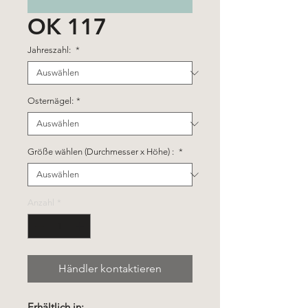
OK 117
Jahreszahl:
*
Osternägel:
*
Größe wählen (Durchmesser x Höhe) :
*
Anzahl
*
Händler kontaktieren
Erhältlich in: