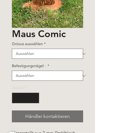
Maus Comic
Grösse auswählen
*
Befestigungsnägel :
*
Anzahl
*
Händler kontaktieren
Hergestellt aus 2 mm Stahlblech