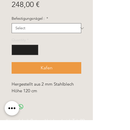
Price
248,00 €
Befestigungsnägel :
*
Quantity
*
Kafen
Hergestellt aus 2 mm Stahlblech
Höhe 120 cm
Käerzefabrik Peters, Heiderscheid, Tel.
89
91 97