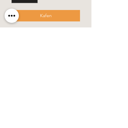
Kafen
- Grösse 6 x 30 cm
- diese Kerze wird in einem stabilen
Verpackungskarton geliefert
100% Handarbeit
Käerzefabrik Peters, Heiderscheid, Tel.
89
91 97