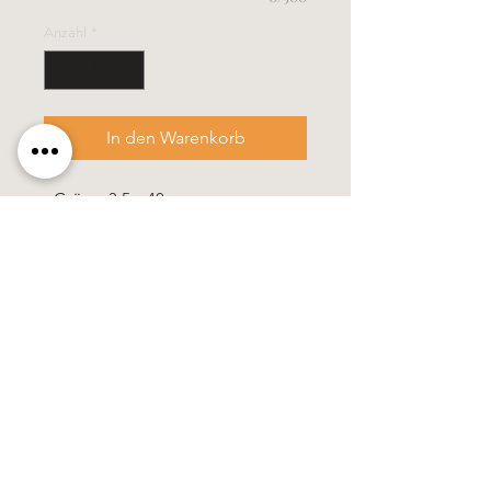
Anzahl
*
In den Warenkorb
- Grösse 3,5 x 40 cm
- diese Kerze wird in einem stabilen
Verpackungskarton geliefert
Alle Kerzen in gezogener Qualität &
10% Bienenwachs.
100% Handarbeit, alle Motive &
Farben bestehen aus Wachs.
Käerzefabrik Peters, Heiderscheid, Tel.
89