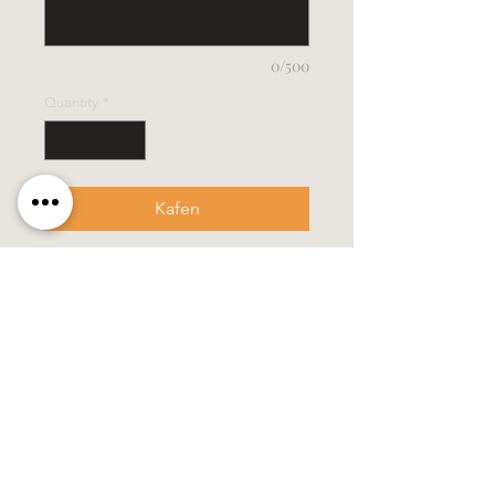
0/500
Quantity
*
Kafen
- Grösse 3,5 x 40 cm
- diese Kerze wird in einem stabilen
Verpackungskarton geliefert
Alle Kerzen in gezogener Qualität &
10% Bienenwachs.
100% Handarbeit, alle Motive &
Farben bestehen aus Wachs.