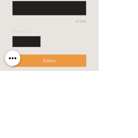
0/500
Quantity
*
Kafen
- Grösse 3,5 x 40 cm
- diese Kerze wird in einem stabilen
Verpackungskarton geliefert
Alle Kerzen in gezogener Qualität &
10% Bienenwachs.
100% Handarbeit, alle Motive &
Farben bestehen aus Wachs.