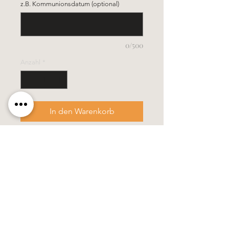
z.B. Kommunionsdatum (optional)
0/500
Anzahl
*
In den Warenkorb
- Grösse 3,5 x 40 cm
- diese Kerze wird in einem stabilen
Verpackungskarton geliefert
Alle Kerzen in gezogener Qualität &
10% Bienenwachs.
100% Handarbeit, alle Motive &
Farben bestehen aus Wachs.