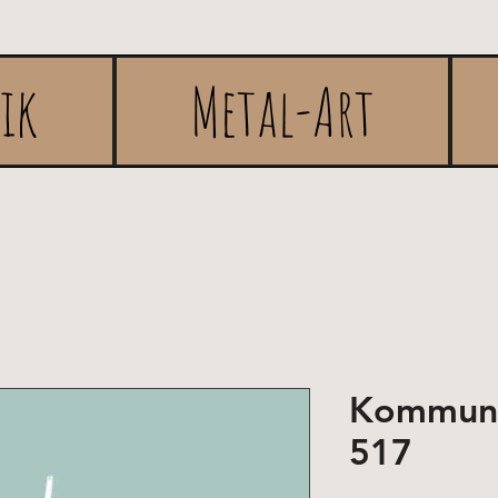
rik
Metal-Art
Kommuni
517