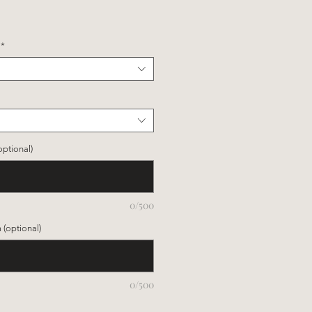
s
*
optional)
0/500
(optional)
0/500