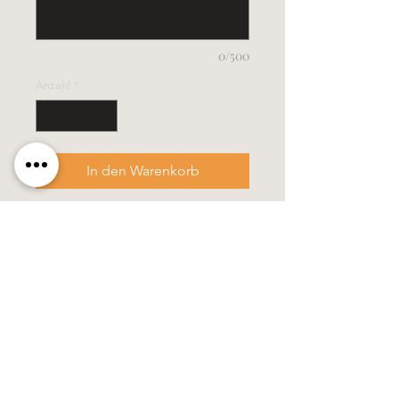
0/500
Anzahl
*
In den Warenkorb
- Grösse 3,5 x 40 cm
- diese Kerze wird in einem stabilen
Verpackungskarton geliefert
Alle Kerzen in gezogener Qualität &
10% Bienenwachs.
100% Handarbeit, alle Motive &
Farben bestehen aus Wachs.