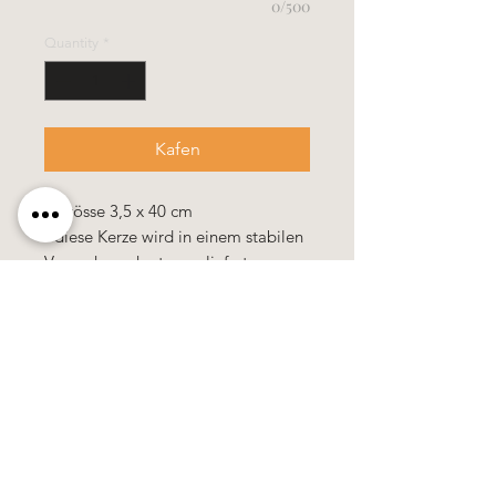
0/500
Quantity
*
Kafen
- Grösse 3,5 x 40 cm
- diese Kerze wird in einem stabilen
Verpackungskarton geliefert
Alle Kerzen in gezogener Qualität &
10% Bienenwachs.
100% Handarbeit, alle Motive &
Farben bestehen aus Wachs.
Alle Preise
sind
zuzüglich
Mehrwertsteuer!