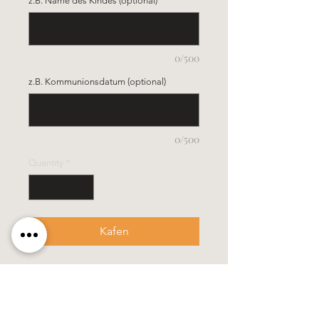
z.B. Name des Kindes (optional)
0/500
z.B. Kommunionsdatum (optional)
0/500
Quantity
*
Kafen
- Grösse 3,5 x 40 cm
- diese Kerze wird in einem stabilen
Verpackungskarton geliefert