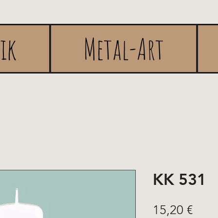
rik
Metal-Art
KK 531
Prei
15,20 €