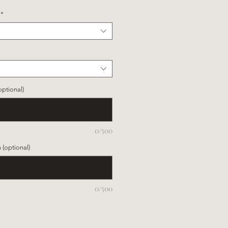
*
optional)
0/500
(optional)
0/500