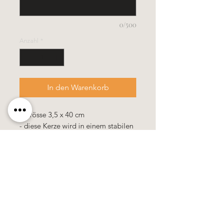
0/500
Anzahl
*
In den Warenkorb
- Grösse 3,5 x 40 cm
- diese Kerze wird in einem stabilen
Verpackungskarton geliefert
Alle Kerzen in gezogener Qualität &
10% Bienenwachs.
100% Handarbeit, alle Motive &
Farben bestehen aus Wachs.
Alle Preis
e sind
zuzüglich