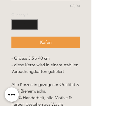
0/500
Quantity
*
Kafen
- Grösse 3,5 x 40 cm
- diese Kerze wird in einem stabilen
Verpackungskarton geliefert
Alle Kerzen in gezogener Qualität &
10% Bienenwachs.
100% Handarbeit, alle Motive &
Farben bestehen aus Wachs.
Alle Preis
e sind
zuzüglich
Mehrwertsteuer!