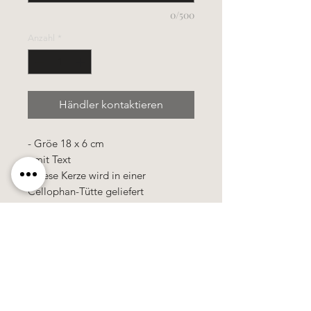
0/500
Anzahl
*
Händler kontaktieren
- Gröe 18 x 6 cm
- mit Text
- diese Kerze wird in einer
Cellophan-Tütte geliefert
- die Kerzen werden in Serien von
jeweils 6 Kerzen produziert
Käerzefabrik Peters, Heiderscheid, Tel.
89