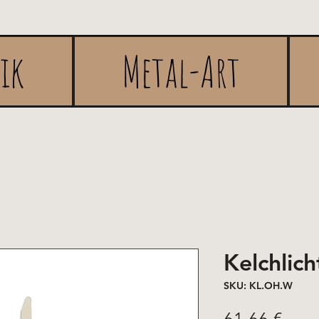
rik
Metal-Art
Kelchlic
SKU: KL.OH.W
Pric