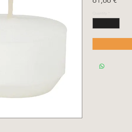
61,66 €
Quantity
*