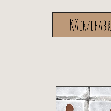
Käerzefab