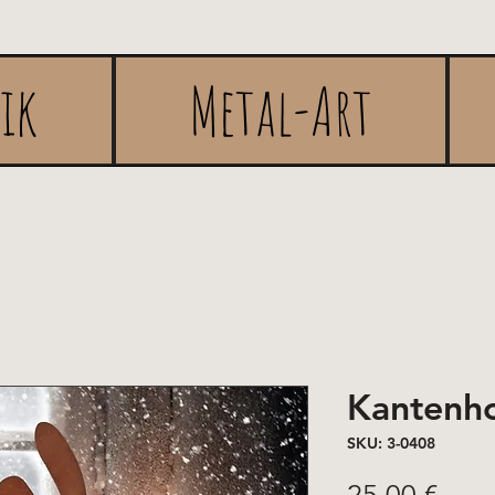
rik
Metal-Art
Kantenho
SKU: 3-0408
Pric