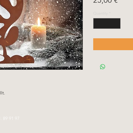
25,00 €
Quantity
*
lt.
l.
89 91 97