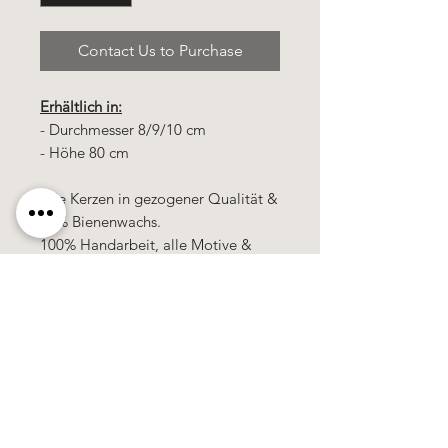
Contact Us to Purchase
Erhältlich in:
- Durchmesser 8/9/10 cm
- Höhe 80 cm
Alle Kerzen in gezogener Qualität &
10% Bienenwachs.
100% Handarbeit, alle Motive &
Farben bestehen aus Wachs.
Käerzefabrik Peters, Heiderscheid, Tel.
89
91 97