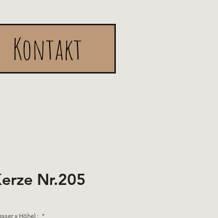
Kontakt
erze Nr.205
sser x Höhe) :
*