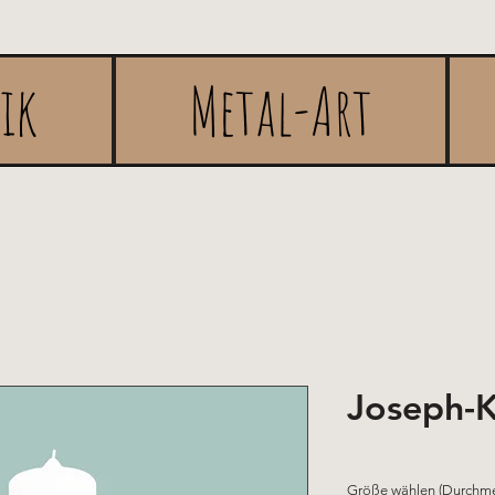
rik
Metal-Art
Joseph-K
Größe wählen (Durchme