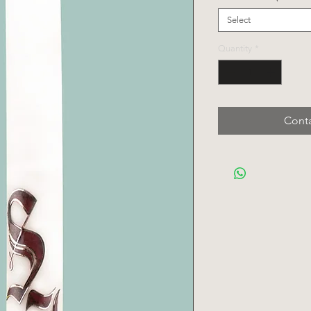
Select
Quantity
*
Conta