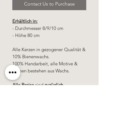
Contact Us to Purchase
Erhältlich in:
- Durchmesser 8/9/10 cm
- Höhe 80 cm
Alle Kerzen in gezogener Qualität &
10% Bienenwachs.
100% Handarbeit, alle Motive &
Farben bestehen aus Wachs.
Alle Preise
sind
zuzüglich
Mehrwertsteuer!
Käerzefabrik Peters, Heiderscheid, Tel.
89
91 97