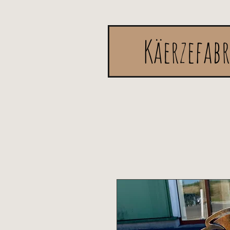
Käerzefab