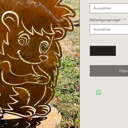
Auswählen
Befestigungsnägel :
*
Auswählen
Anzahl
*
Händ