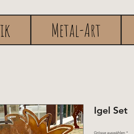
rik
Metal-Art
Igel Set
Grösse auswählen
*