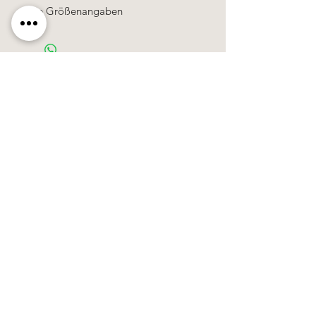
die Größenangaben
Käerzefabrik Peters, Heiderscheid, Tel.
89
91 97
©2020 by Kärzefabrik.