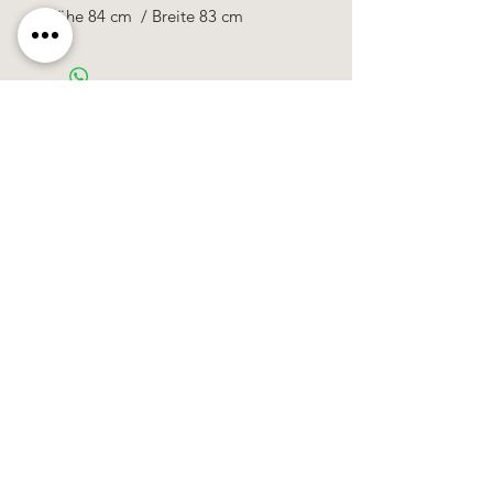
Höhe 84 cm / Breite 83 cm
Käerzefabrik Peters, Heiderscheid, Tel.
89
91 97
©2020 by Kärzefabrik.