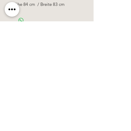
Höhe 84 cm / Breite 83 cm
Käerzefabrik Peters, Heiderscheid, Tel.
89
91 97
©2020 by Kärzefabrik.