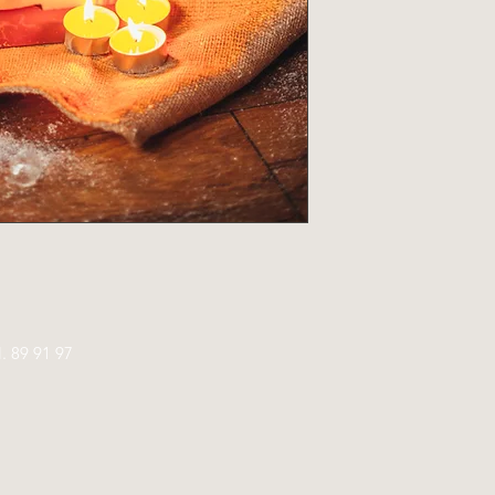
l.
89 91 97