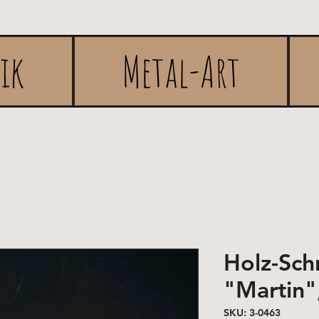
rik
Metal-Art
Holz-Sc
"Martin",
SKU: 3-0463