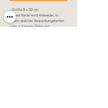
- Größe 8 x 30 cm
- diese Kerze wird entweder, in
einem stabilen Verpackungskarton
oder auf einem Teller mit
Dekoration, als Geschenk verpackt
geliefert.
100% Handarbeit, alle Motive &
Farben bestehen aus Wachs.
Käerzefabrik Peters, Heiderscheid, Tel.
89
91 97