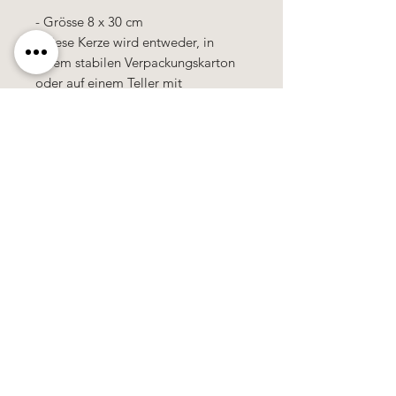
- Grösse 8 x 30 cm
- diese Kerze wird entweder, in
einem stabilen Verpackungskarton
oder auf einem Teller mit
Dekoration, als Geschenk verpackt
geliefert.
100% Handarbeit, alle Motive &
Farben bestehen aus Wachs.
Käerzefabrik Peters, Heiderscheid, Tel.
89
91 97